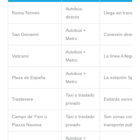
Autobús
Roma Termini
Llega sin transbor
directo
Autobús +
San Giovanni
Conexión directa p
Metro
Autobús +
Vaticano
La línea A llega h
Metro
Autobús +
Plaza de España
La estación Spagna
Metro
Taxi o traslado
Trastevere
Evitarás varios tr
privado
Campo de’ Fiori o
Taxi o traslado
Son zonas con ac
Piazza Navona
privado
transporte público
Autobús +