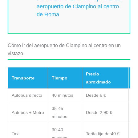
aeropuerto de Ciampino al centro
de Roma
Cómo ir del aeropuerto de Ciampino al centro en un
vistazo
Precio
Transporte
Tiempo
Nu
aproximado
Autobús directo
40 minutos
Desde 6 €
La
35-45
La
Autobús + Metro
Desde 2,90 €
minutos
ec
30-40
Taxi
Tarifa fija de 40 €
Mu
minutos