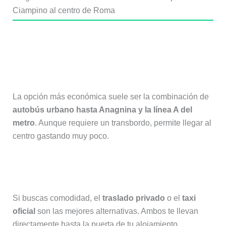
Ciampino al centro de Roma
¿Cuál es la forma más barata de ir
del aeropuerto de Ciampino al centro
de Roma?
La opción más económica suele ser la combinación de
autobús urbano hasta Anagnina y la línea A del
metro
. Aunque requiere un transbordo, permite llegar al
centro gastando muy poco.
¿Cuál es la forma más cómoda?
Si buscas comodidad, el
traslado privado
o el
taxi
oficial
son las mejores alternativas. Ambos te llevan
directamente hasta la puerta de tu alojamiento.