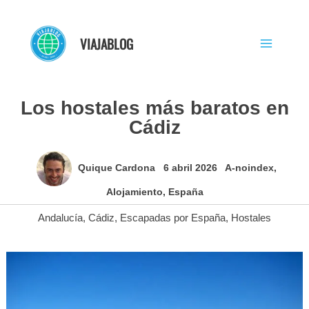
Ir
al
VIAJABLOG
contenido
Los hostales más baratos en
Cádiz
Quique Cardona
6 abril 2026
A-noindex
,
Alojamiento
,
España
Andalucía
,
Cádiz
,
Escapadas por España
,
Hostales