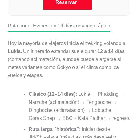
Reservar
Ruta por el Everest en 14 días: resumen rápido
Hoy la mayoría de viajeros inicia el trekking volando a
Lukla
. Un itinerario estándar suele durar
12 a 14 días
(contando aclimatación), aunque puede alargarse si
metes variantes como Gokyo o si el clima complica
vuelos y etapas.
Clásico (12–14 días):
Lukla → Phakding →
Namche (aclimatación) → Tengboche →
Dingboche (aclimatación) → Lobuche →
Gorak Shep → EBC + Kala Patthar → regreso.
Ruta larga “histórica”:
iniciar desde
Jiri/Shivalaya (más días, más desnivel y