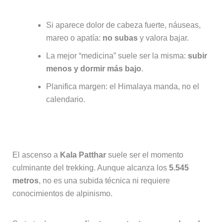
Si aparece dolor de cabeza fuerte, náuseas,
mareo o apatía:
no subas
y valora bajar.
La mejor “medicina” suele ser la misma:
subir
menos y dormir más bajo
.
Planifica margen: el Himalaya manda, no el
calendario.
¿Es difícil subir a Kala Patthar?
El ascenso a
Kala Patthar
suele ser el momento
culminante del trekking. Aunque alcanza los
5.545
metros
, no es una subida técnica ni requiere
conocimientos de alpinismo.