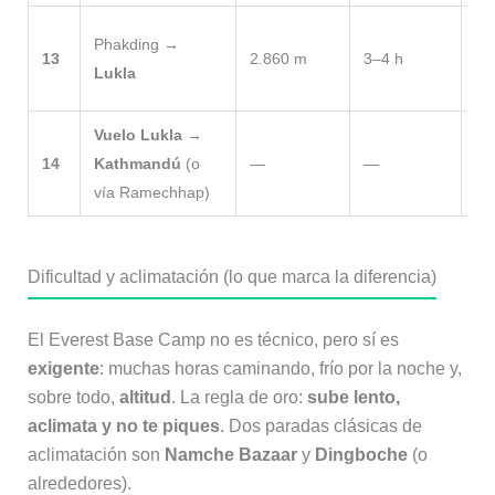
Úl
Phakding →
13
2.860 m
3–4 h
Co
Lukla
par
Vuelo Lukla →
Es
14
Kathmandú
(o
—
—
re
vía Ramechhap)
dí
Dificultad y aclimatación (lo que marca la diferencia)
El Everest Base Camp no es técnico, pero sí es
exigente
: muchas horas caminando, frío por la noche y,
sobre todo,
altitud
. La regla de oro:
sube lento,
aclimata y no te piques
. Dos paradas clásicas de
aclimatación son
Namche Bazaar
y
Dingboche
(o
alrededores).