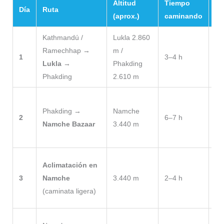
Altitud
Tiempo
Día
Ruta
No
(aprox.)
caminando
Kathmandú /
Lukla 2.860
Pr
Ramechhap →
m /
ar
1
3–4 h
Lukla
→
Phakding
vu
Phakding
2.610 m
co
Dí
Phakding →
Namche
la
2
6–7 h
Namche Bazaar
3.440 m
hi
ac
Su
Aclimatación en
mi
3
Namche
3.440 m
2–4 h
du
(caminata ligera)
evi
Un