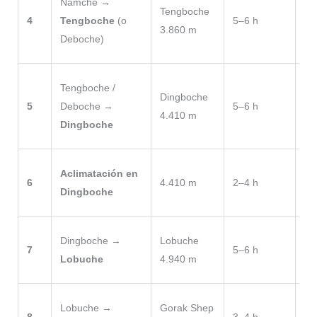
Namche →
Tengboche
de
4
Tengboche
(o
5–6 h
3.860 m
pr
Deboche)
lo
La
Tengboche /
Dingboche
Ce
5
Deboche →
5–6 h
4.410 m
ev
Dingboche
in
Dí
Aclimatación en
6
4.410 m
2–4 h
Ca
Dingboche
pr
Te
Dingboche →
Lobuche
7
5–6 h
ca
Lobuche
4.940 m
co
Dí
Lobuche →
Gorak Shep