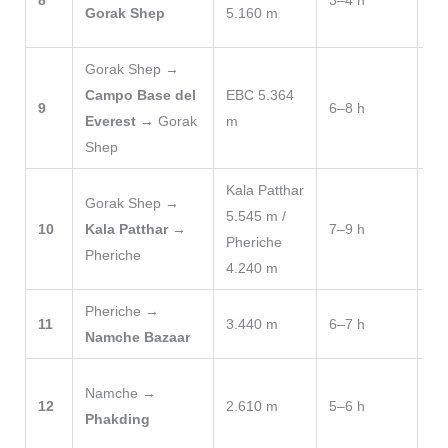
8
3–4 h
en
Gorak Shep
5.160 m
de
Gorak Shep →
Dí
Campo Base del
EBC 5.364
9
6–8 h
su
Everest
→ Gorak
m
te
Shep
Kala Patthar
Gorak Shep →
Mi
5.545 m /
10
Kala Patthar
→
7–9 h
Dí
Pheriche
Pheriche
baj
4.240 m
Pheriche →
La
11
3.440 m
6–7 h
Namche Bazaar
rod
Et
Namche →
12
2.610 m
5–6 h
dí
Phakding
sin