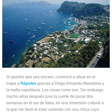
Si queréis que sea sincero, comencé a situar en el
mapa a
Nápoles
gracias a Diego Armando Maradona y
la mafia napolitana. Las cosas como son. Sin embargo,
mucho años después tuve la suerte de pasar dos
semanas en el sur de Italia, en una inmersión cultural a
la que me llevó el estar saliendo con una chica cuya