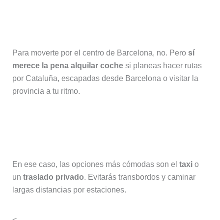
¿Merece la pena alquilar un coche en
el aeropuerto de Barcelona?
Para moverte por el centro de Barcelona, no. Pero
sí
merece la pena alquilar coche
si planeas hacer rutas
por Cataluña, escapadas desde Barcelona o visitar la
provincia a tu ritmo.
¿Qué opción es mejor si viajo con
niños o mucho equipaje?
En ese caso, las opciones más cómodas son el
taxi
o
un
traslado privado
. Evitarás transbordos y caminar
largas distancias por estaciones.
<