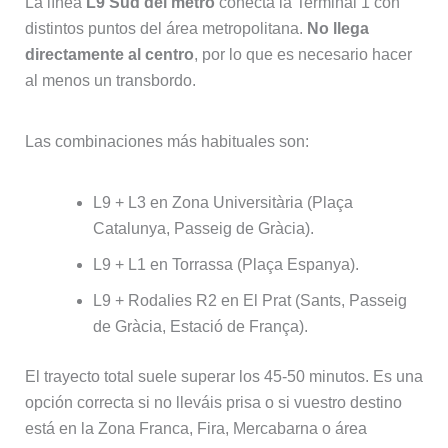
La línea
L9 Sud del metro
conecta la Terminal 1 con
distintos puntos del área metropolitana.
No llega
directamente al centro
, por lo que es necesario hacer
al menos un transbordo.
Las combinaciones más habituales son:
L9 + L3 en Zona Universitària (Plaça
Catalunya, Passeig de Gràcia).
L9 + L1 en Torrassa (Plaça Espanya).
L9 + Rodalies R2 en El Prat (Sants, Passeig
de Gràcia, Estació de França).
El trayecto total suele superar los 45‑50 minutos. Es una
opción correcta si no lleváis prisa o si vuestro destino
está en la Zona Franca, Fira, Mercabarna o área