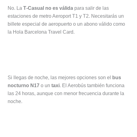
No. La
T‑Casual no es válida
para salir de las
estaciones de metro Aeroport T1 y T2. Necesitarás un
billete especial de aeropuerto o un abono válido como
la Hola Barcelona Travel Card.
¿Qué transporte es mejor si llego de
madrugada?
Si llegas de noche, las mejores opciones son el
bus
nocturno N17
o un
taxi
. El Aerobús también funciona
las 24 horas, aunque con menor frecuencia durante la
noche.
¿Desde qué terminal sale el
Aerobús?