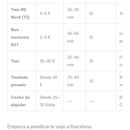
Tren R2
25–30
4–5 €
Sí
Si lle
Nord (T2)
min
Bus
45–55
Lleg
nocturno
2–3 €
Sí
min
presu
N17
25–40
Famil
Taxi
35–40 €
Sí
min
comod
Traslado
Desde 40
25–40
Evita
Sí
privado
€
min
máxi
Coche de
Desde 25–
Escap
—
—
alquiler
30 €/día
Catal
Empieza a planificar tu viaje a Barcelona