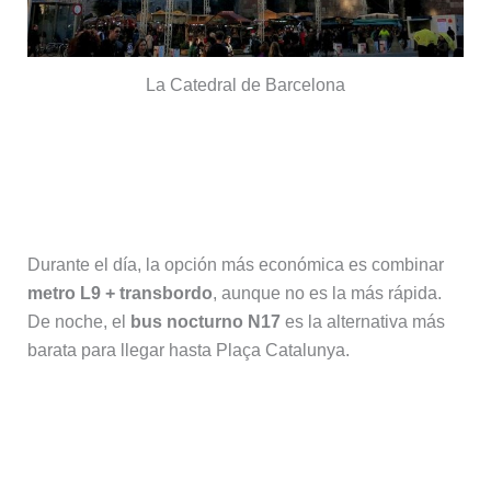
La Catedral de Barcelona
¿Cuál es la forma más barata de
llegar al centro de Barcelona desde el
aeropuerto?
Durante el día, la opción más económica es combinar
metro L9 + transbordo
, aunque no es la más rápida.
De noche, el
bus nocturno N17
es la alternativa más
barata para llegar hasta Plaça Catalunya.
¿Cuál es la forma más rápida de ir
del aeropuerto de Barcelona al
centro?