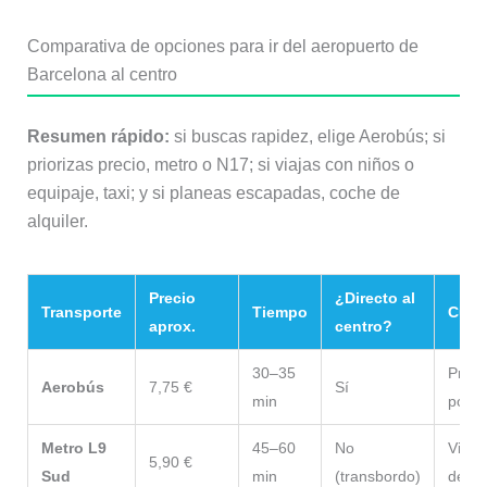
Comparativa de opciones para ir del aeropuerto de
Barcelona al centro
Resumen rápido:
si buscas rapidez, elige Aerobús; si
priorizas precio, metro o N17; si viajas con niños o
equipaje, taxi; y si planeas escapadas, coche de
alquiler.
Precio
¿Directo al
Transporte
Tiempo
Cuán
aprox.
centro?
30–35
Prime
Aerobús
7,75 €
Sí
min
poco 
Metro L9
45–60
No
Viajes
5,90 €
Sud
min
(transbordo)
del c