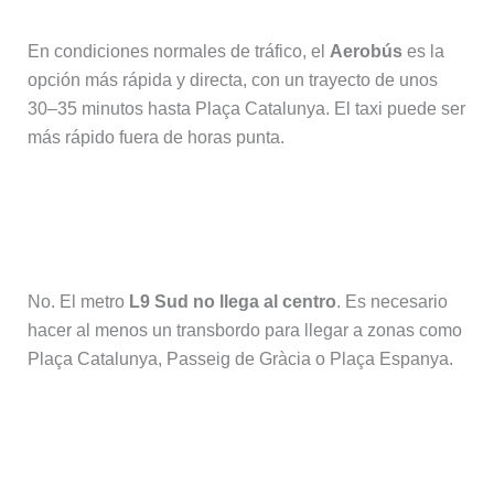
En condiciones normales de tráfico, el
Aerobús
es la
opción más rápida y directa, con un trayecto de unos
30–35 minutos hasta Plaça Catalunya. El taxi puede ser
más rápido fuera de horas punta.
¿El metro llega directamente al
centro de Barcelona?
No. El metro
L9 Sud no llega al centro
. Es necesario
hacer al menos un transbordo para llegar a zonas como
Plaça Catalunya, Passeig de Gràcia o Plaça Espanya.
¿Se puede usar la T‑Casual para ir
desde el aeropuerto?