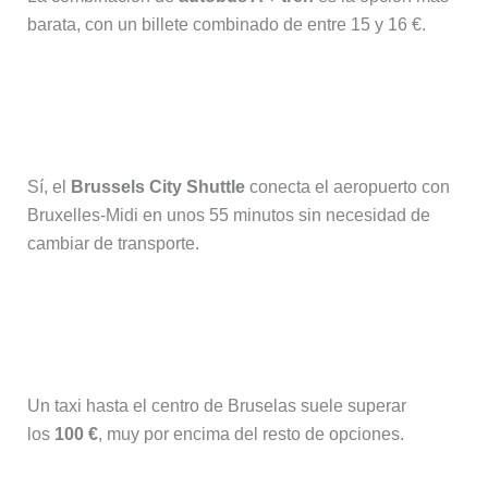
barata, con un billete combinado de entre 15 y 16 €.
¿Hay algún servicio directo sin
transbordos?
Sí, el
Brussels City Shuttle
conecta el aeropuerto con
Bruxelles-Midi en unos 55 minutos sin necesidad de
cambiar de transporte.
¿Cuánto cuesta un taxi desde el
aeropuerto de Charleroi a Bruselas?
Un taxi hasta el centro de Bruselas suele superar
los
100 €
, muy por encima del resto de opciones.