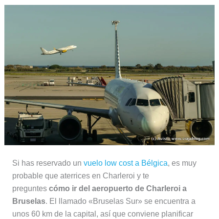
Si has reservado un
vuelo low cost a Bélgica
, es muy
probable que aterrices en Charleroi y te
preguntes
cómo ir del aeropuerto de Charleroi a
Bruselas
. El llamado «Bruselas Sur» se encuentra a
unos 60 km de la capital, así que conviene planificar