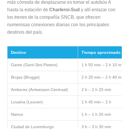
más cómoda de desplazarse es tomar el autobús A
hasta la estación de
Charleroi-Sud
y allí enlazar con
los trenes de la compañía SNCB, que ofrecen
numerosas conexiones diarias con los principales
destinos del país.
Destino
Tiempo aproximado
Gante (Gent-Sint-Pieters)
1 h 50 min – 2 h 10 min
Brujas (Brugge)
2 h 20 min – 2 h 40 min
Amberes (Antwerpen-Centraal)
2 h – 2 h 20 min
Lovaina (Leuven)
1 h 45 min – 2 h
Namur
1 h – 1 h 20 min
Ciudad de Luxemburgo
3 h – 3 h 30 min