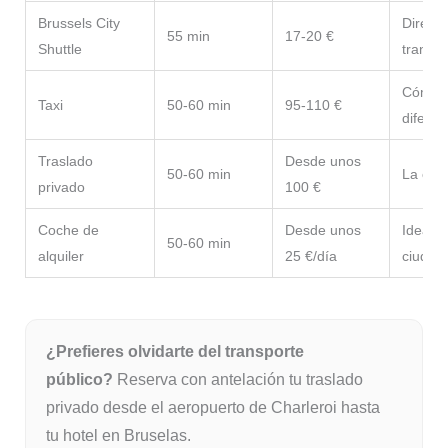
Brussels City
Directo
55 min
17-20 €
Shuttle
transb
Cómodo
Taxi
50-60 min
95-110 €
diferen
Traslado
Desde unos
50-60 min
La opc
privado
100 €
Coche de
Desde unos
Ideal s
50-60 min
alquiler
25 €/día
ciudad
¿Prefieres olvidarte del transporte
público?
Reserva con antelación tu traslado
privado desde el aeropuerto de Charleroi hasta
tu hotel en Bruselas.