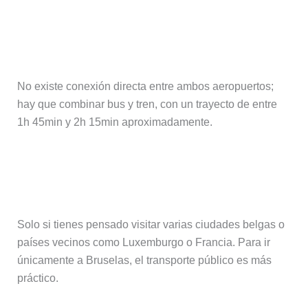
¿Se puede ir directamente de
Charleroi al aeropuerto de
Zaventem?
No existe conexión directa entre ambos aeropuertos;
hay que combinar bus y tren, con un trayecto de entre
1h 45min y 2h 15min aproximadamente.
¿Merece la pena alquilar un coche en
Charleroi?
Solo si tienes pensado visitar varias ciudades belgas o
países vecinos como Luxemburgo o Francia. Para ir
únicamente a Bruselas, el transporte público es más
práctico.