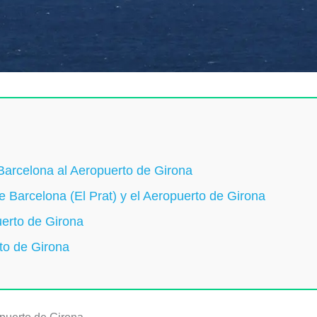
 Barcelona al Aeropuerto de Girona
e Barcelona (El Prat) y el Aeropuerto de Girona
uerto de Girona
to de Girona