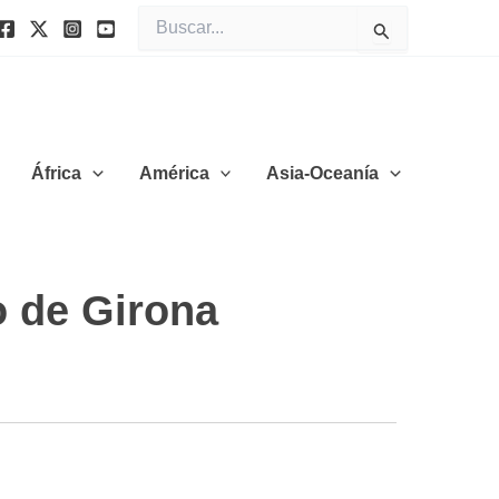
Buscar
por:
África
América
Asia-Oceanía
o de Girona