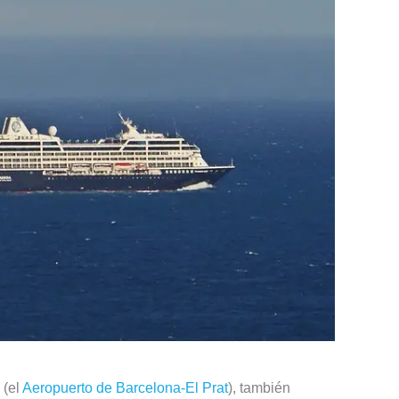
 (el
Aeropuerto de Barcelona-El Prat
), también