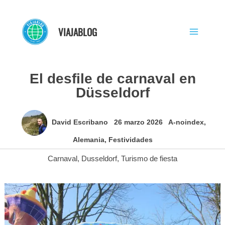
Ir
al
VIAJABLOG
contenido
El desfile de carnaval en
Düsseldorf
David Escribano
26 marzo 2026
A-noindex
,
Alemania
,
Festividades
Carnaval
,
Dusseldorf
,
Turismo de fiesta