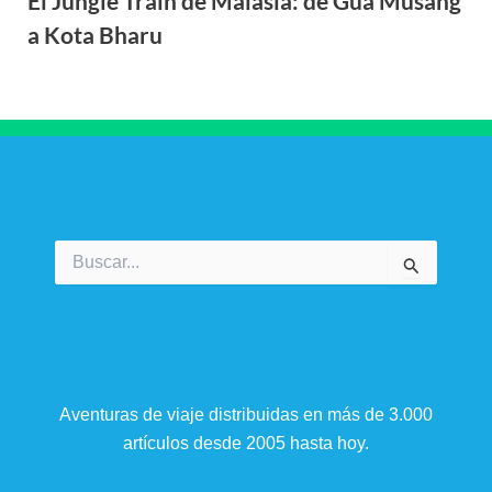
El Jungle Train de Malasia: de Gua Musang
a Kota Bharu
Buscar
por:
Aventuras de viaje distribuidas en más de 3.000
artículos desde 2005 hasta hoy.