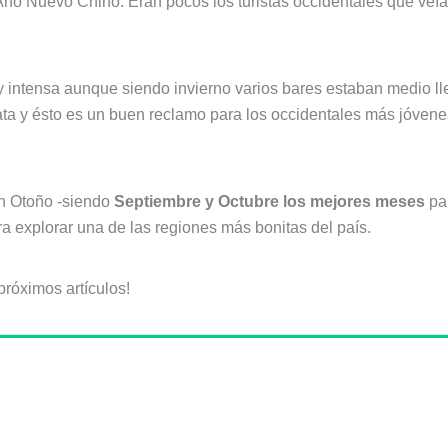
Año Nuevo Chino. Eran pocos los turistas occidentales que veí
intensa aunque siendo invierno varios bares estaban medio lle
arata y ésto es un buen reclamo para los occidentales más jóven
en Otoño -siendo
Septiembre y Octubre los mejores meses
par
a explorar una de las regiones más bonitas del país.
próximos artículos!