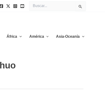
Buscar
por:
África
América
Asia-Oceanía
shuo