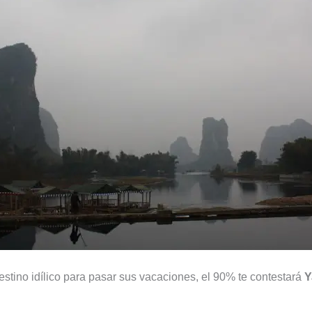
estino idílico para pasar sus vacaciones, el 90% te contestará
Y