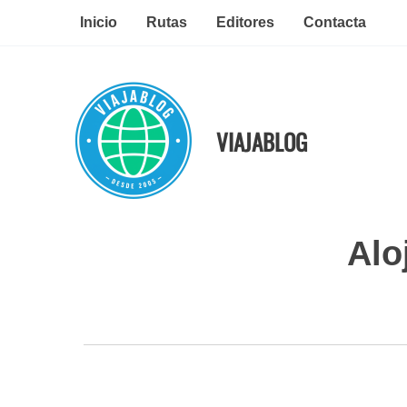
Ir
Inicio
Rutas
Editores
Contacta
al
contenido
VIAJABLOG
Alo