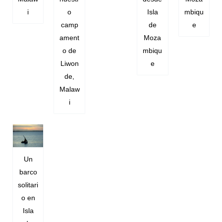
i
o
Isla
mbiqu
camp
de
e
ament
Moza
o de
mbiqu
Liwon
e
de,
Malaw
i
Un
barco
solitari
o en
Isla