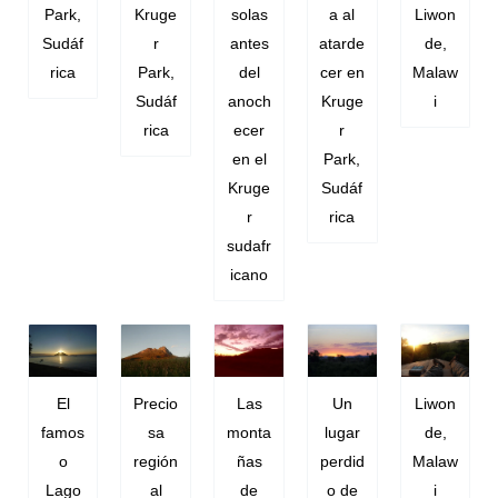
Park,
Kruge
solas
a al
Liwon
Sudáf
r
antes
atarde
de,
rica
Park,
del
cer en
Malaw
Sudáf
anoch
Kruge
i
rica
ecer
r
en el
Park,
Kruge
Sudáf
r
rica
sudafr
icano
El
Precio
Las
Un
Liwon
famos
sa
monta
lugar
de,
o
región
ñas
perdid
Malaw
Lago
al
de
o de
i