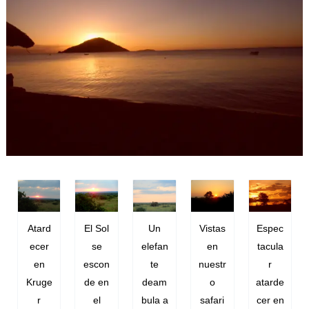
Atard
El Sol
Un
Vistas
Espec
ecer
se
elefan
en
tacula
en
escon
te
nuestr
r
Kruge
de en
deam
o
atarde
r
el
bula a
safari
cer en