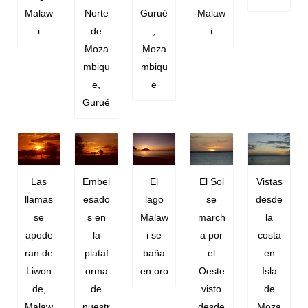
Malaw
Norte
Gurué
Malaw
i
de
,
i
Moza
Moza
mbiqu
mbiqu
e,
e
Gurué
Las
Embel
El
El Sol
Vistas
llamas
esado
lago
se
desde
se
s en
Malaw
march
la
apode
la
i se
a por
costa
ran de
plataf
baña
el
en
Liwon
orma
en oro
Oeste
Isla
de,
de
visto
de
Malaw
nuestr
desde
Moza