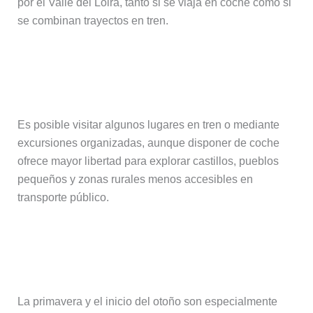
por el Valle del Loira, tanto si se viaja en coche como si
se combinan trayectos en tren.
¿Se puede recorrer el Valle del Loira
sin coche desde Tours?
Es posible visitar algunos lugares en tren o mediante
excursiones organizadas, aunque disponer de coche
ofrece mayor libertad para explorar castillos, pueblos
pequeños y zonas rurales menos accesibles en
transporte público.
¿Cuál es la mejor época para visitar
Tours?
La primavera y el inicio del otoño son especialmente