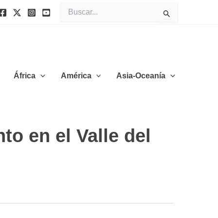
Buscar
por:
África
América
Asia-Oceanía
o en el Valle del