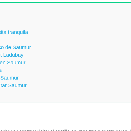
ta tranquila
ico de Saumur
et Ladubay
 en Saumur
a
e Saumur
itar Saumur