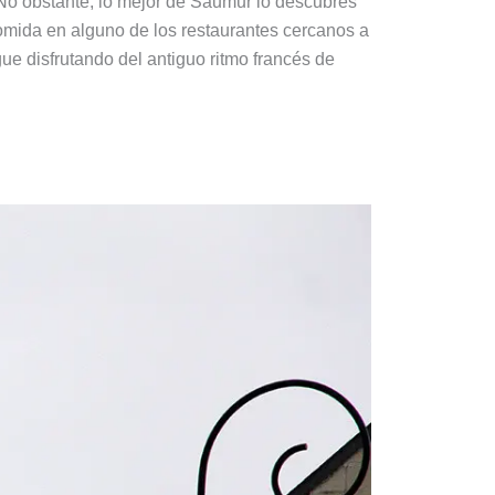
. No obstante, lo mejor de Saumur lo descubres
comida en alguno de los restaurantes cercanos a
gue disfrutando del antiguo ritmo francés de