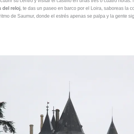
rir su centro y visitar el castillo en unas tres o cuatro horas
 del reloj
, te das un paseo en barco por el Loira, saboreas la 
el ritmo de Saumur, donde el estrés apenas se palpa y la gente si