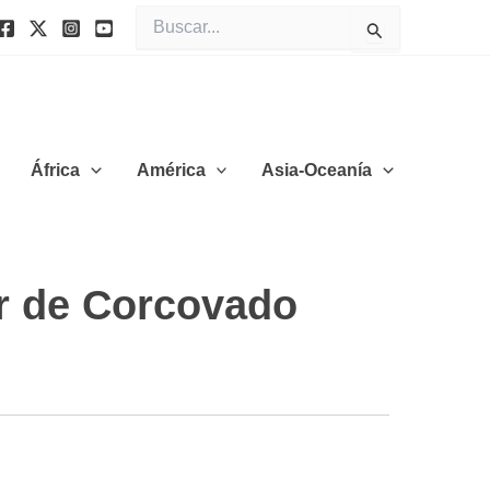
Buscar
por:
África
América
Asia-Oceanía
or de Corcovado