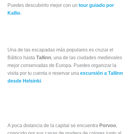
Puedes descubrirlo mejor con un
tour guiado por
Kallio
.
Excursión a Tallinn desde Helsinki
Una de las escapadas más populares es cruzar el
Báltico hasta
Tallinn
, una de las ciudades medievales
mejor conservadas de Europa. Puedes organizar la
visita por tu cuenta o reservar una
excursión a Tallinn
desde Helsinki
.
Visitar Porvoo, uno de los pueblos
más bonitos de Finlandia
A poca distancia de la capital se encuentra
Porvoo
,
conocido por sus casas de madera de colores junto al