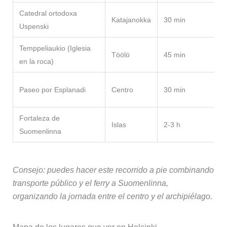
Catedral ortodoxa
Katajanokka
30 min
Uspenski
i
Temppeliaukio (Iglesia
Töölö
45 min
en la roca)
P
Paseo por Esplanadi
Centro
30 min
l
Fortaleza de
Islas
2-3 h
Suomenlinna
Consejo: puedes hacer este recorrido a pie combinando
transporte público y el ferry a Suomenlinna,
organizando la jornada entre el centro y el archipiélago.