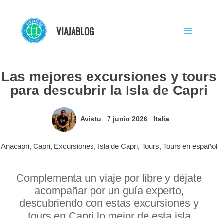
Ir
al
VIAJABLOG
contenido
Las mejores excursiones y tours
para descubrir la Isla de Capri
Avistu
7 junio 2026
Italia
Anacapri
,
Capri
,
Excursiones
,
Isla de Capri
,
Tours
,
Tours en español
Complementa un viaje por libre y déjate
acompañar por un guía experto,
descubriendo con estas excursiones y
tours en Capri lo mejor de esta isla