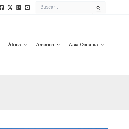
Buscar
por:
África
América
Asia-Oceanía