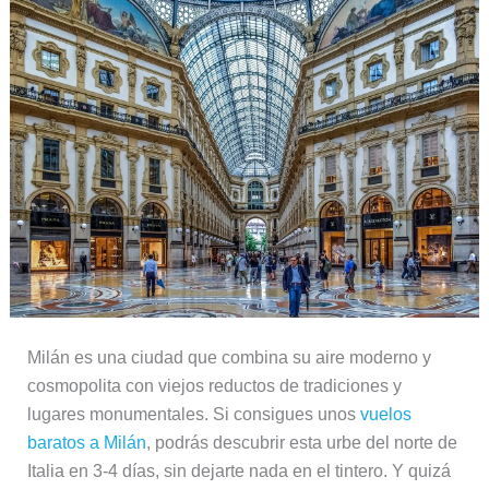
Milán es una ciudad que combina su aire moderno y
cosmopolita con viejos reductos de tradiciones y
lugares monumentales. Si consigues unos
vuelos
baratos a Milán
, podrás descubrir esta urbe del norte de
Italia en 3-4 días, sin dejarte nada en el tintero. Y quizá