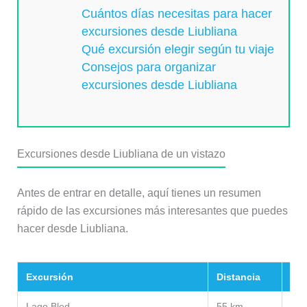
Cuántos días necesitas para hacer
excursiones desde Liubliana
Qué excursión elegir según tu viaje
Consejos para organizar
excursiones desde Liubliana
Excursiones desde Liubliana de un vistazo
Antes de entrar en detalle, aquí tienes un resumen
rápido de las excursiones más interesantes que puedes
hacer desde Liubliana.
Excursión
Distancia
Tip
Lago Bled
55 km
Ico