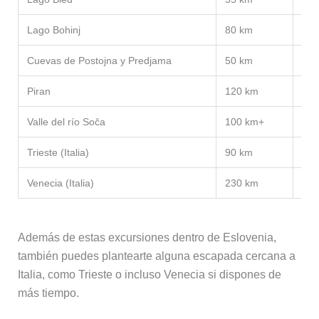
Lago Bohinj
80 km
Nat
Cuevas de Postojna y Predjama
50 km
Geo
Piran
120 km
Cos
Valle del río Soča
100 km+
Nat
Trieste (Italia)
90 km
Ciud
Venecia (Italia)
230 km
Ciu
Además de estas excursiones dentro de Eslovenia,
también puedes plantearte alguna escapada cercana a
Italia, como Trieste o incluso Venecia si dispones de
más tiempo.