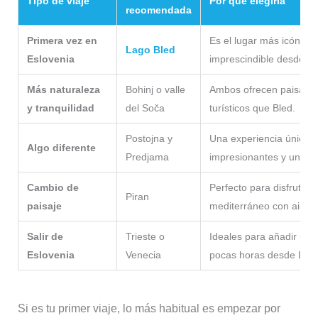
Tipo de viaje
Por qué elegirla
recomendada
Primera vez en
Es el lugar más icónico 
Lago Bled
Eslovenia
imprescindible desde Li
Más naturaleza
Bohinj o valle
Ambos ofrecen paisajes
y tranquilidad
del Soča
turísticos que Bled.
Postojna y
Una experiencia única
Algo diferente
Predjama
impresionantes y un cast
Cambio de
Perfecto para disfrutar 
Piran
paisaje
mediterráneo con aire v
Salir de
Trieste o
Ideales para añadir un to
Eslovenia
Venecia
pocas horas desde Liubl
Si es tu primer viaje, lo más habitual es empezar por