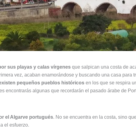
or sus playas y calas vírgenes
que salpican una costa de aca
primera vez, acaban enamorándose y buscando una casa para tra
 existen pequeños pueblos históricos
en los que se respira u
ves encontrarás algunas que recordarán el pasado árabe de Port
or el Algarve portugués
. No se encuentra en la costa, sino qu
na el esfuerzo.