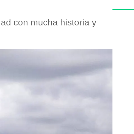
dad con mucha historia y
So