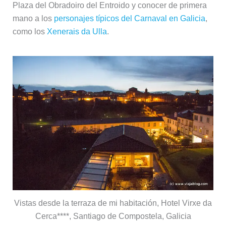
Plaza del Obradoiro del Entroido y conocer de primera
mano a los
personajes típicos del Carnaval en Galicia
,
como los
Xenerais da Ulla
.
Vistas desde la terraza de mi habitación, Hotel Virxe da
Cerca****, Santiago de Compostela, Galicia