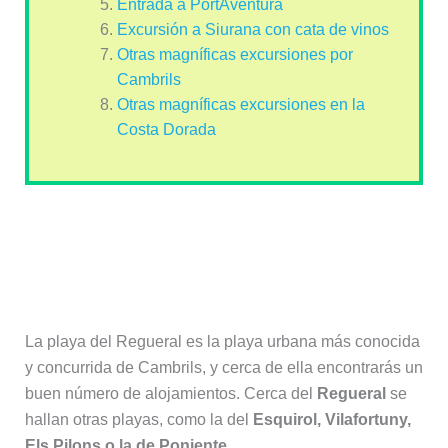
Entrada a PortAventura
Excursión a Siurana con cata de vinos
Otras magníficas excursiones por
Cambrils
Otras magníficas excursiones en la
Costa Dorada
Las playas, la mejor opción donde
alojarse en Cambrils para disfrutar
del sol y el mar
La playa del Regueral es la playa urbana más conocida
y concurrida de Cambrils, y cerca de ella encontrarás un
buen número de alojamientos. Cerca del
Regueral
se
hallan otras playas, como la del
Esquirol, Vilafortuny,
Els Pilons o la de Poniente.