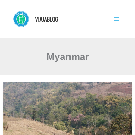
Ir
al
VIAJABLOG
contenido
Myanmar