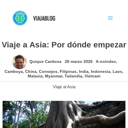
Ir
al
VIAJABLOG
contenido
Viaje a Asia: Por dónde empezar
Quique Cardona
26 marzo 2026
A-noindex
,
Camboya
,
China
,
Consejos
,
Filipinas
,
India
,
Indonesia
,
Laos
,
Malasia
,
Myanmar
,
Tailandia
,
Vietnam
Viaje al Asia