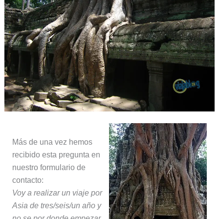
Más de una vez hemos
recibido esta pregunta en
nuestro formulario de
contacto:
Voy a realizar un viaje por
Asia de tres/seis/un año y
no se por donde empezar,