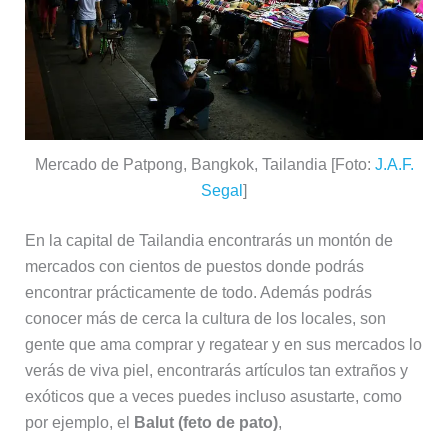
Mercado de Patpong, Bangkok, Tailandia [Foto:
J.A.F.
Segal
]
En la capital de Tailandia encontrarás un montón de
mercados con cientos de puestos donde podrás
encontrar prácticamente de todo. Además podrás
conocer más de cerca la cultura de los locales, son
gente que ama comprar y regatear y en sus mercados lo
verás de viva piel, encontrarás artículos tan extraños y
exóticos que a veces puedes incluso asustarte, como
por ejemplo, el
Balut (feto de pato)
,