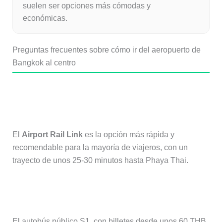
suelen ser opciones más cómodas y
económicas.
Preguntas frecuentes sobre cómo ir del aeropuerto de
Bangkok al centro
¿Cuál es la forma más rápida de ir
del aeropuerto de Bangkok al centro?
El
Airport Rail Link
es la opción más rápida y
recomendable para la mayoría de viajeros, con un
trayecto de unos 25-30 minutos hasta Phaya Thai.
¿Cuál es la opción más barata?
El autobús público S1, con billetes desde unos 60 THB