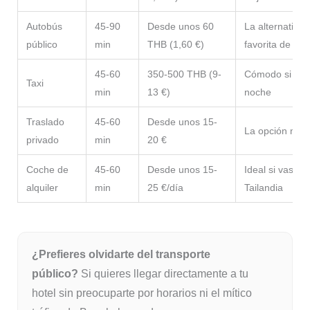
Autobús
45-90
Desde unos 60
La alternativa
público
min
THB (1,60 €)
favorita de los
45-60
350-500 THB (9-
Cómodo si viaj
Taxi
min
13 €)
noche
Traslado
45-60
Desde unos 15-
La opción má
privado
min
20 €
Coche de
45-60
Desde unos 15-
Ideal si vas a 
alquiler
min
25 €/día
Tailandia
¿Prefieres olvidarte del transporte
público?
Si quieres llegar directamente a tu
hotel sin preocuparte por horarios ni el mítico