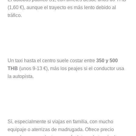
(1,60 €), aunque el trayecto es más lento debido al
tráfico.
¿Cuánto cuesta un taxi desde el
aeropuerto de Bangkok?
Un taxi hasta el centro suele costar entre
350 y 500
THB
(unos 9-13 €), más los peajes si el conductor usa
la autopista.
¿Merece la pena reservar un traslado
privado?
Sí, especialmente si viajas en familia, con mucho
equipaje o aterrizas de madrugada. Ofrece precio