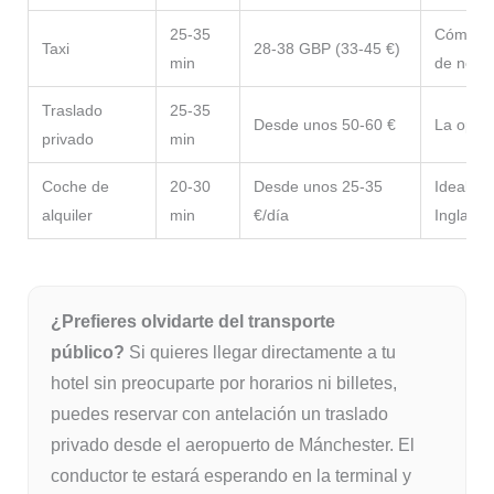
25-35
Cómodo s
Taxi
28-38 GBP (33-45 €)
min
de noch
Traslado
25-35
Desde unos 50-60 €
La opci
privado
min
Coche de
20-30
Desde unos 25-35
Ideal pa
alquiler
min
€/día
Inglater
¿Prefieres olvidarte del transporte
público?
Si quieres llegar directamente a tu
hotel sin preocuparte por horarios ni billetes,
puedes reservar con antelación un traslado
privado desde el aeropuerto de Mánchester. El
conductor te estará esperando en la terminal y