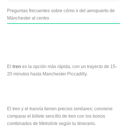
Preguntas frecuentes sobre cómo ir del aeropuerto de
Mánchester al centro
¿Cuál es la forma más rápida de ir
del aeropuerto de Mánchester al
centro?
El
tren
es la opción más rápida, con un trayecto de 15-
20 minutos hasta Manchester Piccadilly.
¿Cuál es la opción más barata?
El tren y el tranvía tienen precios similares; conviene
comparar el billete sencillo de tren con los bonos
combinados de Metrolink según tu itinerario.