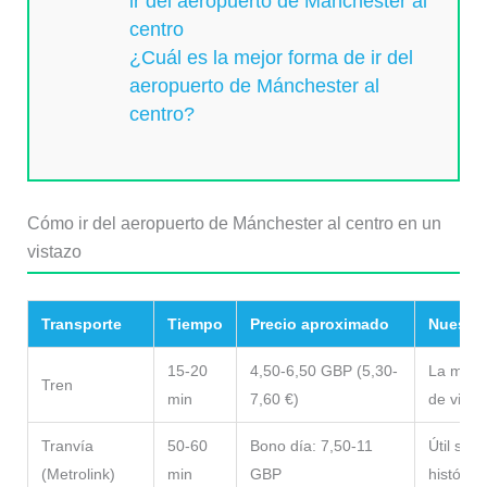
ir del aeropuerto de Mánchester al
centro
¿Cuál es la mejor forma de ir del
aeropuerto de Mánchester al
centro?
Cómo ir del aeropuerto de Mánchester al centro en un
vistazo
Transporte
Tiempo
Precio aproximado
Nuestra
15-20
4,50-6,50 GBP (5,30-
La mejor
Tren
min
7,60 €)
de viaje
Tranvía
50-60
Bono día: 7,50-11
Útil si t
(Metrolink)
min
GBP
histórico