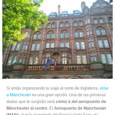
Si estás organizando tu viaje al norte de Inglaterra,
volar
a Mánchester
es una gran opción. Una de las primeras
dudas que te surgirán será
cómo ir del aeropuerto de
Mánchester al centro
. El
Aeropuerto de Manchester
(MAN)
, el más transitado del Reino Unido fuera de