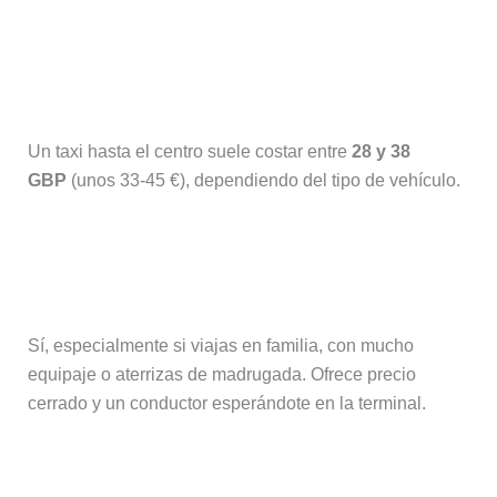
¿Cuánto cuesta un taxi desde el
aeropuerto de Mánchester?
Un taxi hasta el centro suele costar entre
28 y 38
GBP
(unos 33-45 €), dependiendo del tipo de vehículo.
¿Merece la pena reservar un traslado
privado?
Sí, especialmente si viajas en familia, con mucho
equipaje o aterrizas de madrugada. Ofrece precio
cerrado y un conductor esperándote en la terminal.
¿Es recomendable alquilar un coche?