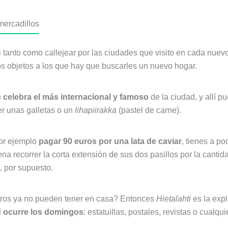
mercadillos
i tanto como callejear por las ciudades que visito en cada nuevo
os objetos a los que hay que buscarles un nuevo hogar.
 celebra el más internacional y famoso
de la ciudad, y allí 
er unas galletas o un
lihapiirakka
(pastel de carne).
por ejemplo
pagar 90 euros por una lata de caviar
, tienes a p
a recorrer la corta extensión de sus dos pasillos por la canti
, por supuesto.
tros ya no pueden tener en casa? Entonces
Hietalahti
es la expl
d ocurre los domingos
: estatuillas, postales, revistas o cualqu