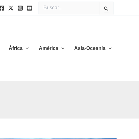
Buscar
por:
África
América
Asia-Oceanía