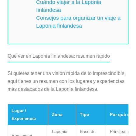
Cuándo viajar a la Laponia
finlandesa
Consejos para organizar un viaje a
Laponia finlandesa
Qué ver en Laponia finlandesa: resumen rápido
Si quieres tener una visión rápida de lo imprescindible,
aquí tienes un resumen con los lugares y experiencias
más destacados de la Laponia finlandesa.
Lugar /
Zona
Tipo
Por qué es i
Experiencia
Laponia
Base de
Principal pun
Rovaniemi