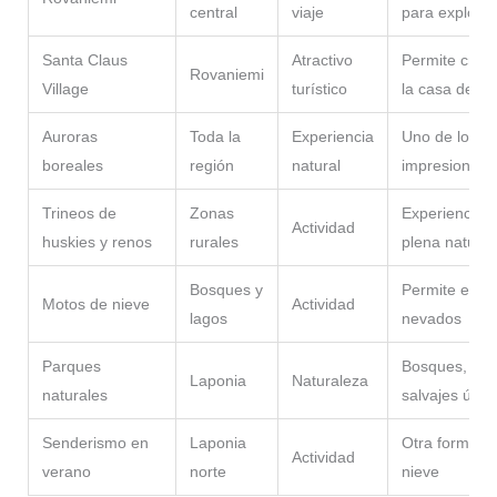
central
viaje
para explorar
Santa Claus
Atractivo
Permite cruzar
Rovaniemi
Village
turístico
la casa de P
Auroras
Toda la
Experiencia
Uno de los e
boreales
región
natural
impresionante
Trineos de
Zonas
Experiencia á
Actividad
huskies y renos
rurales
plena natural
Bosques y
Permite explo
Motos de nieve
Actividad
lagos
nevados
Parques
Bosques, ríos
Laponia
Naturaleza
naturales
salvajes únic
Senderismo en
Laponia
Otra forma de
Actividad
verano
norte
nieve