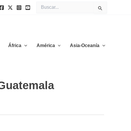
Buscar
por:
África
América
Asia-Oceanía
 Guatemala