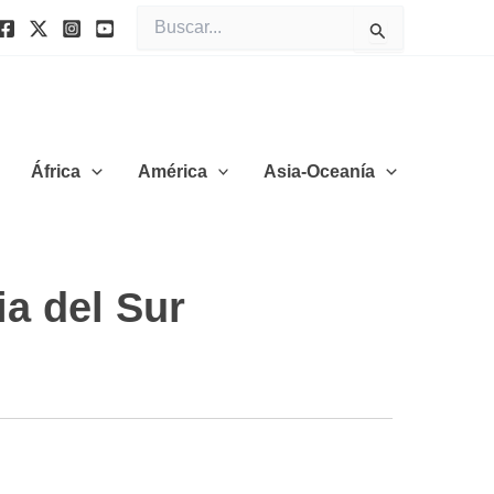
Buscar
por:
África
América
Asia-Oceanía
ia del Sur