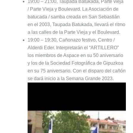
19:00 – 21:00, Taupada Batukada, Parte vieja
/ Parte Vieja y Boulevard. La Asociación de
batucada / samba creada en San Sebastián
en el 2003, Taupada Batukada, llevará el ritmo
a las calles de la Parte Vieja y el Boulevard.
19:00 – 19:30, Cañonazo festivo, Centro /
Alderdi Eder. Interpretarán el “ARTILLERO”
los miembros de Aspace en su 50 aniversario
y los de la Sociedad Fotográfica de Gipuzkoa
en su 75 aniversario. Con el disparo del cañón
se dará inicio a la Semana Grande 2023.