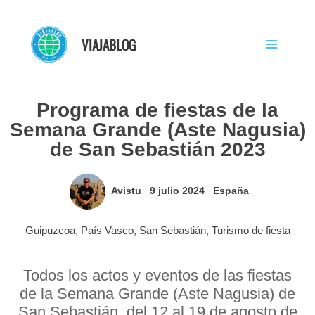
Ir
al
VIAJABLOG
contenido
Programa de fiestas de la
Semana Grande (Aste Nagusia)
de San Sebastián 2023
Avistu
9 julio 2024
España
Guipuzcoa
,
País Vasco
,
San Sebastián
,
Turismo de fiesta
Todos los actos y eventos de las fiestas
de la Semana Grande (Aste Nagusia) de
San Sebastián, del 12 al 19 de agosto de