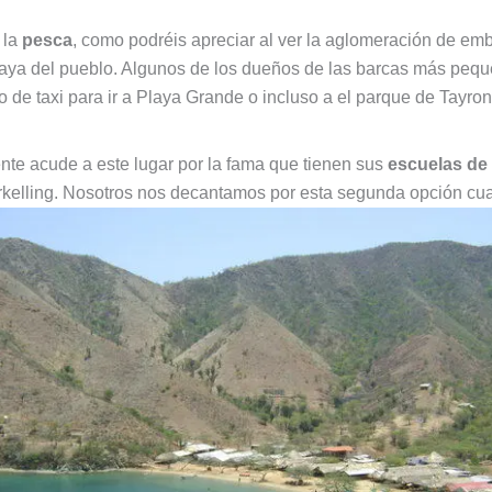
 la
pesca
, como podréis apreciar al ver la aglomeración de e
playa del pueblo. Algunos de los dueños de las barcas más peque
o de taxi para ir a Playa Grande o incluso a el parque de Tayron
nte acude a este lugar por la fama que tienen sus
escuelas de
orkelling. Nosotros nos decantamos por esta segunda opción c