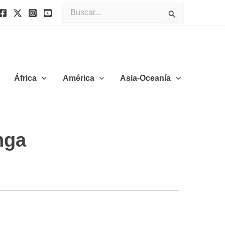
Buscar
por:
África
América
Asia-Oceanía
nga