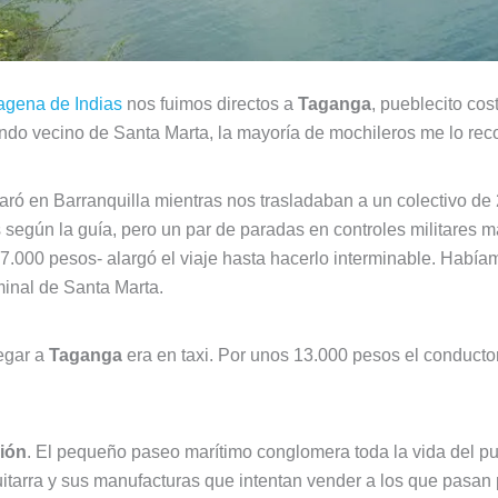
agena de Indias
nos fuimos directos a
Taganga
, pueblecito c
iendo vecino de Santa Marta, la mayoría de mochileros me lo re
ó en Barranquilla mientras nos trasladaban a un colectivo de 
 según la guía, pero un par de paradas en controles militares m
 27.000 pesos- alargó el viaje hasta hacerlo interminable. Hab
minal de Santa Marta.
egar a
Taganga
era en taxi. Por unos 13.000 pesos el conducto
ción
. El pequeño paseo marítimo conglomera toda la vida del pu
tarra y sus manufacturas que intentan vender a los que pasan p