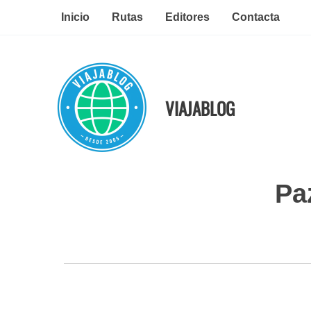
Ir
Inicio
Rutas
Editores
Contacta
al
contenido
VIAJABLOG
Pa