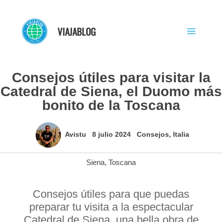
Ir
al
VIAJABLOG
contenido
Consejos útiles para visitar la
Catedral de Siena, el Duomo más
bonito de la Toscana
Avistu
8 julio 2024
Consejos
,
Italia
Siena
,
Toscana
Consejos útiles para que puedas
preparar tu visita a la espectacular
Catedral de Siena, una bella obra de