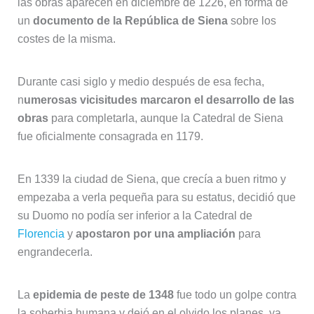
las obras aparecen en diciembre de 1226, en forma de
un
documento de la República de Siena
sobre los
costes de la misma.
Durante casi siglo y medio después de esa fecha,
n
umerosas vicisitudes marcaron el desarrollo de las
obras
para completarla, aunque la Catedral de Siena
fue oficialmente consagrada en 1179.
En 1339 la ciudad de Siena, que crecía a buen ritmo y
empezaba a verla pequeña para su estatus, decidió que
su Duomo no podía ser inferior a la Catedral de
Florencia
y
apostaron por una ampliación
para
engrandecerla.
La
epidemia de peste de 1348
fue todo un golpe contra
la soberbia humana y dejó en el olvido los planes, ya