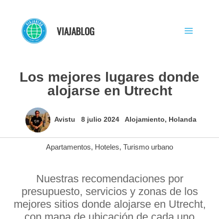
Ir
al
VIAJABLOG
contenido
Los mejores lugares donde
alojarse en Utrecht
Avistu
8 julio 2024
Alojamiento
,
Holanda
Apartamentos
,
Hoteles
,
Turismo urbano
Nuestras recomendaciones por
presupuesto, servicios y zonas de los
mejores sitios donde alojarse en Utrecht,
con mapa de ubicación de cada uno