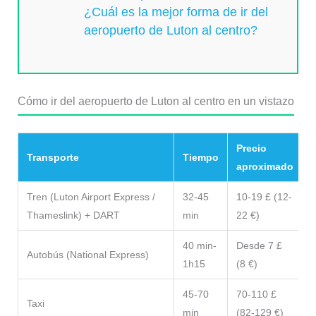
¿Cuál es la mejor forma de ir del
aeropuerto de Luton al centro?
Cómo ir del aeropuerto de Luton al centro en un vistazo
Precio
Transporte
Tiempo
N
aproximado
Tren (Luton Airport Express /
32-45
10-19 £ (12-
L
Thameslink) + DART
min
22 €)
m
40 min-
Desde 7 £
L
Autobús (National Express)
1h15
(8 €)
45-70
70-110 £
C
Taxi
min
(82-129 €)
e