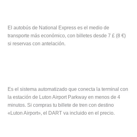
¿Cuál es la opción más barata?
El autobús de National Express es el medio de
transporte más económico, con billetes desde 7 £ (8 €)
si reservas con antelación.
¿Qué es el Luton DART y tengo que
pagarlo aparte?
Es el sistema automatizado que conecta la terminal con
la estación de Luton Airport Parkway en menos de 4
minutos. Si compras tu billete de tren con destino
«Luton Airport», el DART va incluido en el precio.
¿Cuánto cuesta un taxi desde el