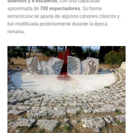
asientos y 8 escaleras
, con una capacidad
aproximada de
700 espectadores
. Su forma
semicircular se aparta de algunos cánones clásicos y
fue modificada posteriormente durante la época
romana.