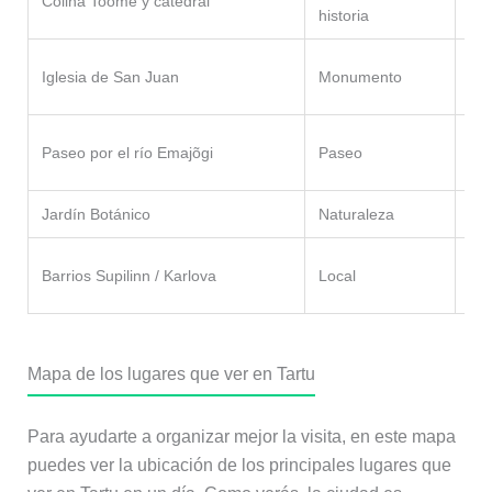
Colina Toome y catedral
historia
mi
20
Iglesia de San Juan
Monumento
mi
30
Paseo por el río Emajõgi
Paseo
mi
Jardín Botánico
Naturaleza
45
45
Barrios Supilinn / Karlova
Local
mi
Mapa de los lugares que ver en Tartu
Para ayudarte a organizar mejor la visita, en este mapa
puedes ver la ubicación de los principales lugares que