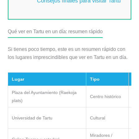
Consejos finales para visitar Tartu
Qué ver en Tartu en un día: resumen rápido
Si tienes poco tiempo, este es un resumen rápido con
los lugares imprescindibles que ver en Tartu en un día.
Lugar
Tipo
Ti
Plaza del Ayuntamiento (Raekoja
Centro histórico
30
plats)
30
Universidad de Tartu
Cultural
mi
Miradores /
45