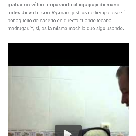
grabar un vídeo preparando el equipaje de mano
antes de volar con Ryanair
, justitos de tiempo, eso sí,
por aquello de hacerlo en directo cuando tocaba
madrugar. Y, si, es la misma mochila que sigo usando.