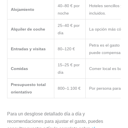
40–80 € por
Hoteles sencillos y
Alojamiento
noche
incluidos.
25–40 € por
Alquiler de coche
La opción más cómoda 
día
Petra es el gasto pri
Entradas y visitas
80–120 €
puede compensar.
15–25 € por
Comidas
Comer local es barat
día
Presupuesto total
800–1.100 €
Por persona para un v
orientativo
Para un desglose detallado día a día y
recomendaciones para ajustar el gasto, puedes