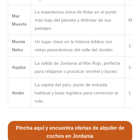
La experiencia única de flotar en el punto
Mar
más bajo del planeta y disfrutar de sus
Medio
Muerto
paisajes.
Monte
Un lugar clave en la historia bíblica con
1–2 h
Nebo
vistas panorámicas del valle del Jordán.
La salida de Jordania al Mar Rojo, perfecta
Aqaba
1–2 d
para relajarse o practicar snorkel y buceo.
La capital del país, punto de entrada
Amán
habitual y base logística para comenzar la
1 día
ruta.
Pincha aquí y encuentra ofertas de alquiler de
coches en Jordania