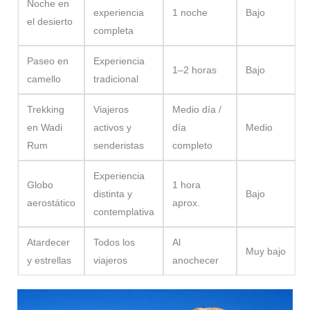
Noche en
experiencia
1 noche
Bajo
el desierto
completa
Paseo en
Experiencia
1–2 horas
Bajo
camello
tradicional
Trekking
Viajeros
Medio día /
en Wadi
activos y
día
Medio
Rum
senderistas
completo
Experiencia
Globo
1 hora
distinta y
Bajo
aerostático
aprox.
contemplativa
Atardecer
Todos los
Al
Muy bajo
y estrellas
viajeros
anochecer