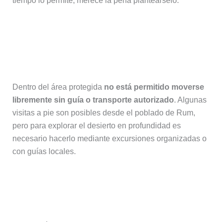
tiempo lo permite, merece la pena planteárselo.
¿Es necesario contratar actividades o
se puede recorrer Wadi Rum por
libre?
Dentro del área protegida
no está permitido moverse
libremente sin guía o transporte autorizado
. Algunas
visitas a pie son posibles desde el poblado de Rum,
pero para explorar el desierto en profundidad es
necesario hacerlo mediante excursiones organizadas o
con guías locales.
¿Las actividades en Wadi Rum son
exigentes físicamente?