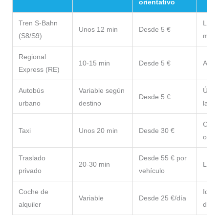
orientativo
Tren S-Bahn
La me
Unos 12 min
Desde 5 €
(S8/S9)
mayor
Regional
10-15 min
Desde 5 €
Alter
Express (RE)
Autobús
Variable según
Útil 
Desde 5 €
urbano
destino
la ci
Cómod
Taxi
Unos 20 min
Desde 30 €
o de
Traslado
Desde 55 € por
20-30 min
La o
privado
vehículo
Coche de
Ideal
Variable
Desde 25 €/día
alquiler
de A