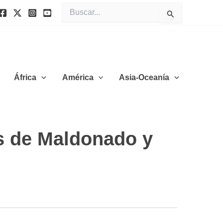
Buscar
por:
África
América
Asia-Oceanía
as de Maldonado y