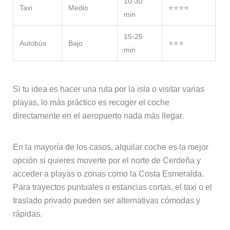
10-30
Tr
Taxi
Medio
⭐⭐⭐⭐
min
ce
15-25
Ir
Autobús
Bajo
⭐⭐⭐
min
po
Si tu idea es hacer una ruta por la isla o visitar varias
playas, lo más práctico es recoger el coche
directamente en el aeropuerto nada más llegar.
En la mayoría de los casos, alquilar coche es la mejor
opción si quieres moverte por el norte de Cerdeña y
acceder a playas o zonas como la Costa Esmeralda.
Para trayectos puntuales o estancias cortas, el taxi o el
traslado privado pueden ser alternativas cómodas y
rápidas.