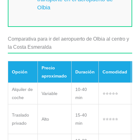
Olbia
Comparativa para ir del aeropuerto de Olbia al centro y
la Costa Esmeralda
Precio
Opción
Duración
Comodidad
R
aproximado
Alquiler de
10-40
Re
Variable
⭐⭐⭐⭐⭐
coche
min
Es
Vi
Traslado
15-40
Alto
⭐⭐⭐⭐⭐
co
privado
min
co