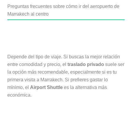
Preguntas frecuentes sobre cómo ir del aeropuerto de
Marrakech al centro
¿Cuál es la mejor forma de ir del
aeropuerto de Marrakech al centro?
Depende del tipo de viaje. Si buscas la mejor relación
entre comodidad y precio, el
traslado privado
suele ser
la opción más recomendable, especialmente si es tu
primera visita a Marrakech. Si prefieres gastar lo
mínimo, el
Airport Shuttle
es la alternativa más
económica.
¿Cuánto tarda el trayecto desde el
aeropuerto hasta la plaza Jemaa el-
Fna?