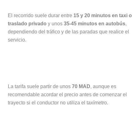
El recorrido suele durar entre
15 y 20 minutos en taxi o
traslado privado
y unos
35-45 minutos en autobús
,
dependiendo del tráfico y de las paradas que realice el
servicio.
¿Cuánto cuesta un taxi desde el
aeropuerto de Marrakech?
La tarifa suele partir de unos
70 MAD
, aunque es
recomendable acordar el precio antes de comenzar el
trayecto si el conductor no utiliza el taxímetro.
¿Hay transporte público desde el
aeropuerto de Marrakech?