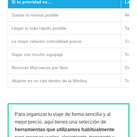
Si tu prioridad es…
La me
Gastar lo menos posible
Airpor
Llegar lo más rápido posible
Taxi o
La mejor relación comodidad-precio
Trasla
Viajar con mucho equipaje
Trasla
Recorrer Marruecos por libre
Coche 
Alojarte en un riad dentro de la Medina
Trasla
Para organizar tu viaje de forma sencilla y al
mejor precio, aquí tienes una selección de
herramientas que utilizamos habitualmente