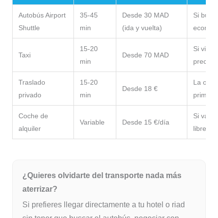
Autobús Airport
35-45
Desde 30 MAD
Si busc
Shuttle
min
(ida y vuelta)
económi
15-20
Si viaja
Taxi
Desde 70 MAD
min
precio a
Traslado
15-20
La opci
Desde 18 €
privado
min
primera 
Coche de
Si vas 
Variable
Desde 15 €/día
alquiler
libre.
¿Quieres olvidarte del transporte nada más
aterrizar?
Si prefieres llegar directamente a tu hotel o riad