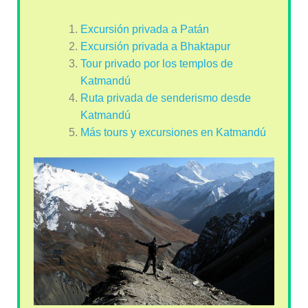
Excursión privada a Patán
Excursión privada a Bhaktapur
Tour privado por los templos de
Katmandú
Ruta privada de senderismo desde
Katmandú
Más tours y excursiones en Katmandú