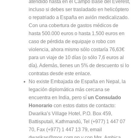
atendido hasta en el Campo Base del Everest,
incluso si debes ser trasladado en helicóptero
o repatriado a España en avión medicalizado.
Con una cobertura de gastos médicos de
hasta 500.000 euros o hasta 1.500 euros en
caso de pérdida de equipaje o robo con
violencia, ahora mismo sólo costaría 76,63€
para un viaje de 10 días (o sólo 7,6 euros al
día). Además, tienes un 5% de descuento si lo
contratas desde este enlace.
No existe Embajada de España en Nepal, la
legación diplomática más cercana se
encuentra en India, pero sí
un Consulado
Honorario
con estos datos de contacto:
Dwarika’s Village Hotel, P.O. Box 459,
Battisputali, Kathmandú, Tel (+977) 1 447 07
70, Fax (+977) 1 447 13 79, email
dwarikas@mos.com​.np y con Mrs. Ambica