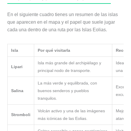
En el siguiente cuadro tienes un resumen de las islas
que aparecen en el mapa y el papel que suele jugar
cada una dentro de una ruta por las Islas Eolias.
Isla
Por qué visitarla
Recome
Isla más grande del archipiélago y
Ideal co
Lipari
principal nodo de transporte.
una pri
La más verde y equilibrada, con
Excelent
Salina
buenos senderos y pueblos
excursio
tranquilos.
Volcán activo y una de las imágenes
Mejor vi
Stromboli
más icónicas de las Eolias.
atardec
Cráter accesible y zonas geotérmicas
Visita 