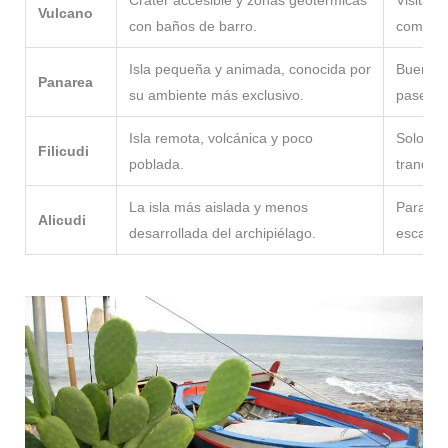
Vulcano
con baños de barro.
como ex
Isla pequeña y animada, conocida por
Buena pa
Panarea
su ambiente más exclusivo.
paseo b
Isla remota, volcánica y poco
Solo re
Filicudi
poblada.
tranquil
La isla más aislada y menos
Para via
Alicudi
desarrollada del archipiélago.
escapada