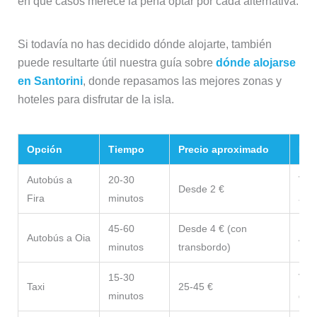
en qué casos merece la pena optar por cada alternativa.
Si todavía no has decidido dónde alojarte, también
puede resultarte útil nuestra guía sobre
dónde alojarse
en Santorini
, donde repasamos las mejores zonas y
hoteles para disfrutar de la isla.
Opción
Tiempo
Precio aproximado
Ide
Autobús a
20-30
Via
Desde 2 €
Fira
minutos
aju
45-60
Desde 4 € (con
Autobús a Oia
Aloj
minutos
transbordo)
15-30
Viaj
Taxi
25-45 €
minutos
gru