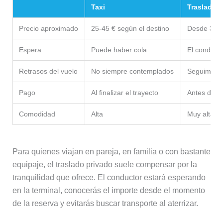
Taxi
Traslado p
Precio aproximado
25-45 € según el destino
Desde 35 €
Espera
Puede haber cola
El conducto
Retrasos del vuelo
No siempre contemplados
Seguimiento
Pago
Al finalizar el trayecto
Antes del v
Comodidad
Alta
Muy alta
Para quienes viajan en pareja, en familia o con bastante
equipaje, el traslado privado suele compensar por la
tranquilidad que ofrece. El conductor estará esperando
en la terminal, conocerás el importe desde el momento
de la reserva y evitarás buscar transporte al aterrizar.