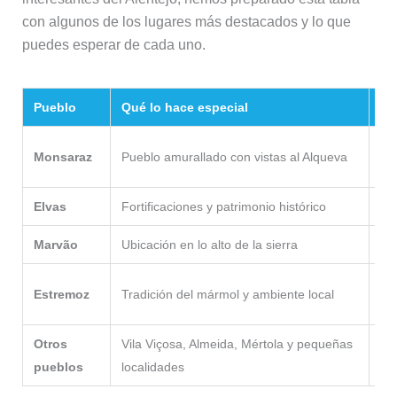
con algunos de los lugares más destacados y lo que
puedes esperar de cada uno.
Pueblo
Qué lo hace especial
Id
At
Monsaraz
Pueblo amurallado con vistas al Alqueva
me
Elvas
Fortificaciones y patrimonio histórico
His
Marvão
Ubicación en lo alto de la sierra
Pai
De
Estremoz
Tradición del mármol y ambiente local
tur
Otros
Vila Viçosa, Almeida, Mértola y pequeñas
Pe
pueblos
localidades